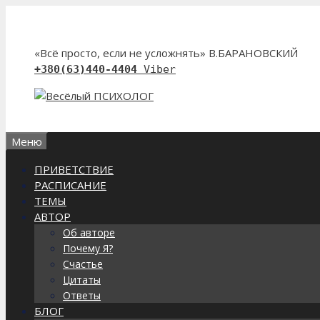
Перейти
к
содержимому
«Всё просто, если не усложнять» В.БАРАНОВСКИЙ
+380(63)440-4404
Viber
Меню
ПРИВЕТСТВИЕ
РАСПИСАНИЕ
ТЕМЫ
АВТОР
Об авторе
Почему Я?
Счастье
Цитаты
Ответы
БЛОГ